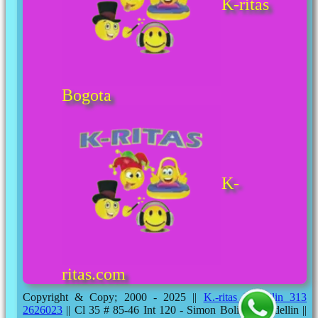
K-ritas
Bogota
K-
ritas.com
Copyright & Copy; 2000 - 2025 ||
K.-ritas Medellin 313
2626023
|| Cl 35 # 85-46 Int 120 - Simon Bolivar, Medellin ||