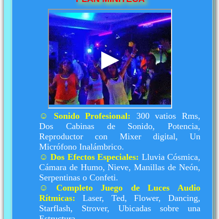
INFLABLES
BANQUETES
MINITECAS
CONTACTO
☺
Sonido Profesional:
300 vatios Rms,
Dos Cabinas de Sonido, Potencia,
Reproductor con Mixer digital, Un
Micrófono Inalámbrico.
☺
Dos Efectos Especiales:
Lluvia Cósmica,
Cámara de Humo, Nieve, Manillas de Neón,
Serpentinas o Confeti.
☺
Completo Juego de Luces Audio
Rítmicas:
Laser, Ted, Flower, Dancing,
Starflash, Strover, Ubicadas sobre una
Estructura.