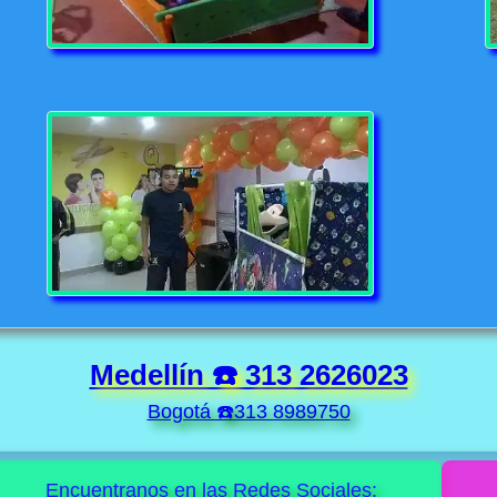
Medellín ☎️ 313 2626023
Bogotá ☎️313 8989750
Encuentranos en las Redes Sociales: