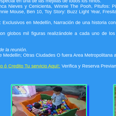
special en una de las mejillas de todos los niños.
ca Nieves y Cenicienta, Winnie The Pooh, Pitufos: Pitu
nnie Mouse, Ben 10, Toy Story: Buzz Light Year, Fresita
Exclusivos en Medellín, Narración de una historia con 
con globos mil figuras realizándole a cada uno de lo
 de la reunión.
Medellin; Otras Ciudades O fuera Area Metropolitana ap
 ó Credito Tu servicio Aqui!:
Verifica y Reserva Previam