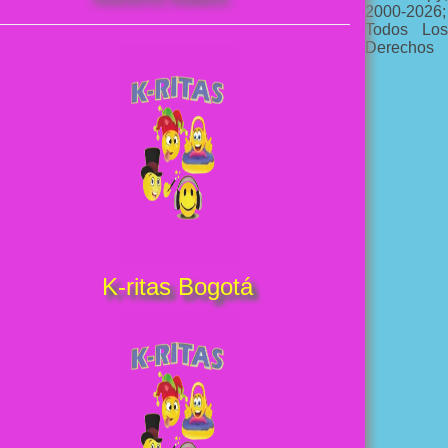
2000-2026;
Todos Los
Derechos
K-ritas Bogotá