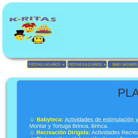
FIESTAS 1 A 5 AÑOS
FIESTAS 6 A 12 AÑOS
BABY SHOWER
▼
▼
PL
☺
Babyteca:
Actividades de estimulación y
Montar y Tortuga Brinca, Brinca.
☺
Recreación Dirigida:
Actividades Recreo-