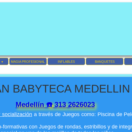
MAGIA PROFESIONAL
INFLABLES
BANQUETES
▼
AN BABYTECA MEDELLIN
Medellín ☎️ 313 2626023
 socialización
a través de Juegos como: Piscina de Pelo
formativas con Juegos de rondas, estribillos y de integ