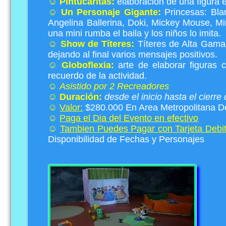
☺
Pintucaritas:
elaboración de una figura e
☺
Un Personaje Gigante:
Princesas: Blan
Angelina Ballerina, Doki, Mickey Mouse, Mi
una mini rumba el baila y los niños lo imita.
☺
Show de Títeres:
Títeres de Alta Gama: 
dejando al final varios mensajes positivos.
☺
Globoflexia:
arte de elaborar figuras 
recuerdo de la actividad.
☺
Asistido por 2 Recreadores
☺
Duración:
desde el inicio hasta el cierre
☺
Valor:
$280.000 En Area Metropolitana De 
☺
Paga el Dia del Evento en efectivo
☺
Tambien Puedes Pagar con Tarjeta Debito
Disponibilidad de Fechas y Personajes