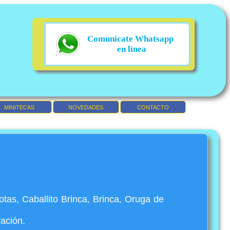
Comunicate Whatsapp
en línea
MINITECAS
NOVEDADES
CONTACTO
tas, Caballito Brinca, Brinca, Oruga de
ración.