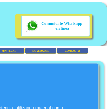
Comunicate Whatsapp
en línea
MINITECAS
NOVEDADES
CONTACTO
tencia, utilizando material como: