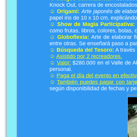
Knock Out, carrera de encostalados,
☺
Origami:
Arte japonés de elabor
papel iris de 10 x 10 cm, explicánd
☺
Show de Magia Participativa:
como frutas, libros, colores, bolas, 
☺
Globoflexia:
Arte de elaborar f
entre otras. Se enseñará paso a pas
☺
Búsqueda del Tesoro:
A través 
☺
Asistido por 2 recreadores.
☺
Valor:
$280.000 en el Valle de Ab
personal.
☺
Paga el día del evento en efectiv
☺
También puedes pagar con tarjet
según disponibilidad de fechas y pe