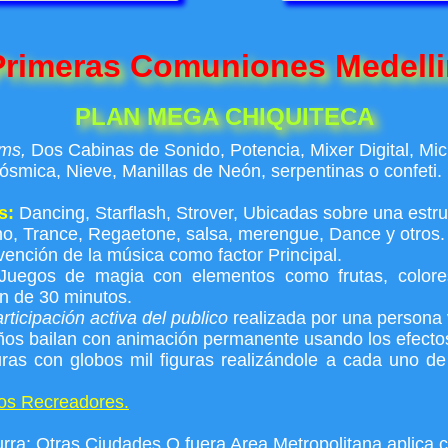
Primeras Comuniones Medelli
PLAN MEGA CHIQUITECA
Rms,
Dos Cabinas de Sonido, Potencia, Mixer Digital, Mic
ósmica, Nieve, Manillas de Neón, serpentinas o confeti.
s:
Dancing, Starflash, Strover, Ubicadas sobre una estru
o, Trance, Regaetone, salsa, merengue, Dance y otros.
rvención de la música como factor Principal.
uegos de magia con elementos como frutas, colores
ón de 30 minutos.
rticipación activa del publico
realizada por una persona
ños bailan con animación permanente usando los efecto
uras con globos mil figuras realizándole a cada uno d
Dos Recreadores.
ra; Otras Ciudades O fuera Area Metropolitana aplica c