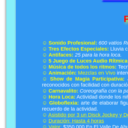
☺
Sonido Profesional:
600 vatios 
☺
Tres Efectos Especiales:
Lluvia c
☺
Antifaces:
25 para la hora loca.
☺
5 Juego de Luces Audio Rítmica
☺
Música de todos los ritmos:
Tecn
☺
Animación:
Mezclas en Vivo
inte
☺
Show de Magia Participativa:
J
reconocidos con facilidad con duraci
☺
Carnavalito:
Coreografía con la pa
☺
Hora Loca:
Actividad donde los ni
☺
Globoflexia:
arte de elaborar fig
recuerdo de la actividad.
☺
Asistido por 3 un Disck Jockey y 
☺
Duración: Hasta 4 horas
☺
Valor:
$350.000 En El Valle De Abur