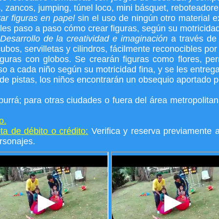
 zancos, jumping, túnel loco, mini básquet, reboteadores
ar figuras en papel
sin el uso de ningún otro material 
oles paso a paso cómo crear figuras, según su motricidad
Desarrollo de la creatividad e imaginación
a través de
cubos, servilletas y cilindros, fácilmente reconocibles por
iguras con globos. Se crearán figuras como flores, perr
o a cada niño según su motricidad fina, y se les entreg
de pistas, los niños encontrarán un obsequio aportado po
urrá; para otras ciudades o fuera del área metropolitan
o.
a de débito o crédito:
Verifica y reserva previamente a 
rsonajes.