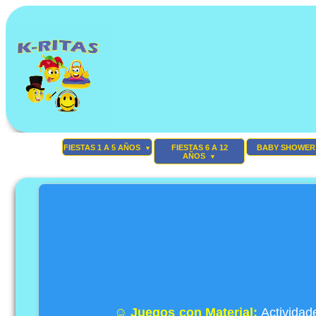
FIESTAS 1 A 5 AÑOS
FIESTAS 6 A 12
BABY SHOWER
▼
AÑOS
▼
☺
Juegos con Material:
Actividade