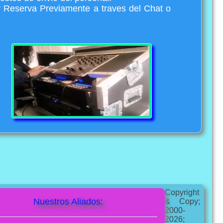
y Reserva Previamente a traves del Chat o
Copyright
Nuestros Aliados:
& Copy;
2000-
2026;